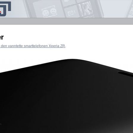
r
 den vanntette smarttelefonen Xperia ZR
.