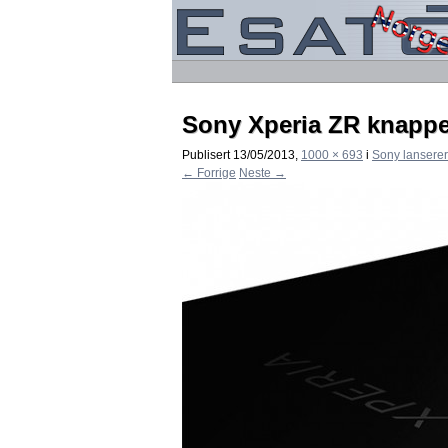
Sony Xperia ZR knappe
Publisert
13/05/2013
,
1000 × 693
i
Sony lanserer
← Forrige
Neste →