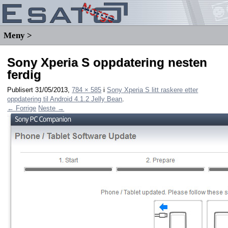
Meny >
Sony Xperia S oppdatering nesten
ferdig
Publisert
31/05/2013
,
784 × 585
i
Sony Xperia S litt raskere etter
oppdatering til Android 4.1.2 Jelly Bean
.
← Forrige
Neste →