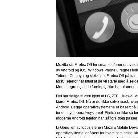
Mozilla sitt Firefox OS for smarttelefoner er av se
av Android og iOS. Windows Phone 8 regnes tydel
Telenor Comoyo og sjekket ut Firefox OS på to rimel
først. Telenor har uttalt at de vil starte med å s
Montenegro og at de foreløpig ikke har planer om 
Det har tidligere vært kjent at LG, ZTE, Huawei,
kjører Firefox OS. Nå er det ikke selve maskinvar
Android. Begge operativsystemene er basert på 
for det nye operativsystemet. Firefox er ikke så fe
moderne Android telefon har, så foreløpig passer 
Li Gong, en av toppsjefene i Mozilla Mobile Devic
operativsystemet er åpent for hvem som helst. Ikk