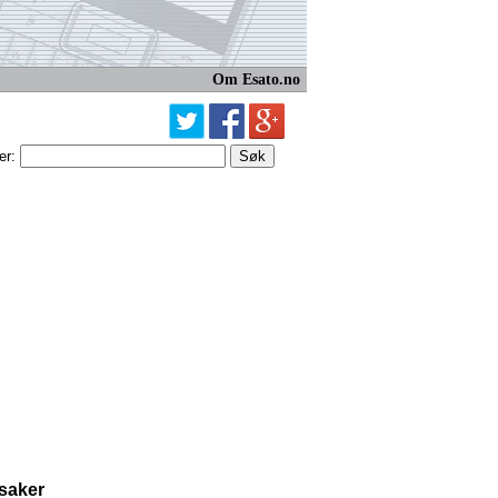
Om Esato.no
er:
 saker