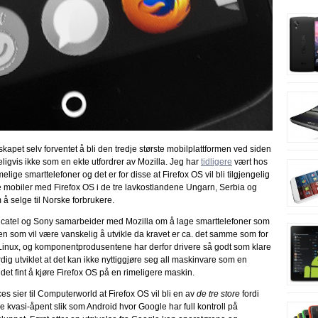
lskapet selv forventet å bli den tredje største mobilplattformen ved siden
igvis ikke som en ekte utfordrer av Mozilla. Jeg har
tidligere
vært hos
ige smarttelefoner og det er for disse at Firefox OS vil bli tilgjengelig
elge mobiler med Firefox OS i de tre lavkostlandene Ungarn, Serbia og
å selge til Norske forbrukere.
 Alcatel og Sony samarbeider med Mozilla om å lage smarttelefoner som
en som vil være vanskelig å utvikle da kravet er ca. det samme som for
Linux, og komponentprodusentene har derfor drivere så godt som klare
rdig utviklet at det kan ikke nyttiggjøre seg all maskinvare som en
det fint å kjøre Firefox OS på en rimeligere maskin.
es sier til Computerworld at Firefox OS vil bli en av
de tre store
fordi
e kvasi-åpent slik som Android hvor Google har full kontroll på