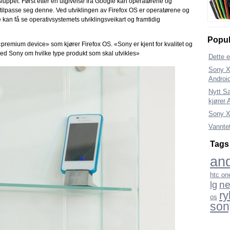
 sluppet. Først etter en utgivelse fra Google kan operatørene og
tilpasse seg denne. Ved utviklingen av Firefox OS er operatørene og
kan få se operativsystemets utviklingsveikart og framtidig
Popul
premium device» som kjører Firefox OS. «Sony er kjent for kvalitet og
ed Sony om hvilke type produkt som skal utvikles»
Dette 
Sony Xp
Android
Nytt S
kjører 
Sony Xp
Vannte
Tags
and
htc on
ne
lg
ry
os
son