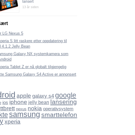
lansert
13 år siden
ært
er LG Nexus 5
eria S litt raskere etter oppdatering til
 4.1.2 Jelly Bean
amsung Galaxy NX systemkamera som
Android
eria Tablet Z er nå globalt tilgjengelig
tte Samsung Galaxy S4 Active er annonsert
roid
google
apple
galaxy s4
lansering
iphone
ios
jelly bean
e
nokia
ttbrett
operativsystem
nexus
samsung
kte
smarttelefon
y
xperia