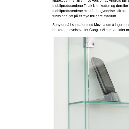
kildekoden helt til en nye versjon av Android blir
mobilprodusentene få tak kildekoden og deretter 
mobilprodusentene med fra begynnelse slik at de 
funksjonalitet på et mye tidligere stadium.
Sony er nå i samtaler med Mozilla om å lage en «
brukeropplevelse» sier Gong. «Vi har samtaler m