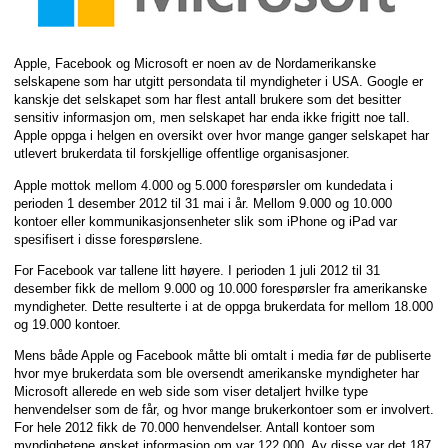
Apple, Facebook og Microsoft er noen av de Nordamerikanske
selskapene som har utgitt persondata til myndigheter i USA. Google er
kanskje det selskapet som har flest antall brukere som det besitter
sensitiv informasjon om, men selskapet har enda ikke frigitt noe tall.
Apple oppga i helgen en oversikt over hvor mange ganger selskapet har
utlevert brukerdata til forskjellige offentlige organisasjoner.
Apple mottok mellom 4.000 og 5.000 forespørsler om kundedata i
perioden 1 desember 2012 til 31 mai i år. Mellom 9.000 og 10.000
kontoer eller kommunikasjonsenheter slik som iPhone og iPad var
spesifisert i disse forespørslene.
For Facebook var tallene litt høyere. I perioden 1 juli 2012 til 31
desember fikk de mellom 9.000 og 10.000 forespørsler fra amerikanske
myndigheter. Dette resulterte i at de oppga brukerdata for mellom 18.000
og 19.000 kontoer.
Mens både Apple og Facebook måtte bli omtalt i media før de publiserte
hvor mye brukerdata som ble oversendt amerikanske myndigheter har
Microsoft allerede en web side som viser detaljert hvilke type
henvendelser som de får, og hvor mange brukerkontoer som er involvert.
For hele 2012 fikk de 70.000 henvendelser. Antall kontoer som
myndighetene ønsket informasjon om var 122.000. Av disse var det 187