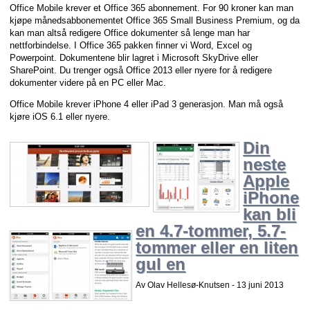
Office Mobile krever et Office 365 abonnement. For 90 kroner kan man
kjøpe månedsabbonementet Office 365 Small Business Premium, og da
kan man altså redigere Office dokumenter så lenge man har
nettforbindelse. I Office 365 pakken finner vi Word, Excel og
Powerpoint. Dokumentene blir lagret i Microsoft SkyDrive eller
SharePoint. Du trenger også Office 2013 eller nyere for å redigere
dokumenter videre på en PC eller Mac.
Office Mobile krever iPhone 4 eller iPad 3 generasjon. Man må også
kjøre iOS 6.1 eller nyere.
Din
neste
Apple
iPhone
kan bli
en 4.7-tommer, 5.7-
tommer eller en liten
gul en
Av Olav Hellesø-Knutsen -
13 juni 2013