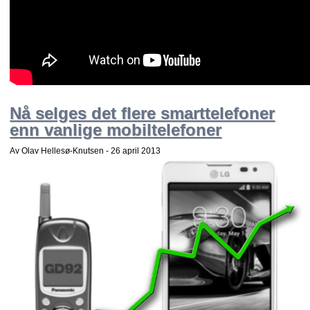
Nå selges det flere smarttelefoner
enn vanlige mobiltelefoner
Av Olav Hellesø-Knutsen -
26 april 2013