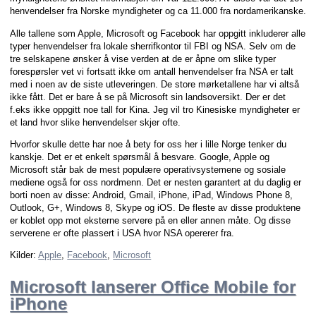
henvendelser fra Norske myndigheter og ca 11.000 fra nordamerikanske.
Alle tallene som Apple, Microsoft og Facebook har oppgitt inkluderer alle
typer henvendelser fra lokale sherrifkontor til FBI og NSA. Selv om de
tre selskapene ønsker å vise verden at de er åpne om slike typer
forespørsler vet vi fortsatt ikke om antall henvendelser fra NSA er talt
med i noen av de siste utleveringen. De store mørketallene har vi altså
ikke fått. Det er bare å se på Microsoft sin landsoversikt. Der er det
f.eks ikke oppgitt noe tall for Kina. Jeg vil tro Kinesiske myndigheter er
et land hvor slike henvendelser skjer ofte.
Hvorfor skulle dette har noe å bety for oss her i lille Norge tenker du
kanskje. Det er et enkelt spørsmål å besvare. Google, Apple og
Microsoft står bak de mest populære operativsystemene og sosiale
mediene også for oss nordmenn. Det er nesten garantert at du daglig er
borti noen av disse: Android, Gmail, iPhone, iPad, Windows Phone 8,
Outlook, G+, Windows 8, Skype og iOS. De fleste av disse produktene
er koblet opp mot eksterne servere på en eller annen måte. Og disse
serverene er ofte plassert i USA hvor NSA opererer fra.
Kilder:
Apple
,
Facebook
,
Microsoft
Microsoft lanserer Office Mobile for
iPhone