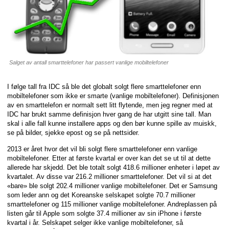
Salget av antall smarttelefoner har passert vanlige mobiltelefoner
I følge tall fra IDC så ble det globalt solgt flere smarttelefoner enn
mobiltelefoner som ikke er smarte (vanlige mobiltelefoner). Definisjonen
av en smarttelefon er normalt sett litt flytende, men jeg regner med at
IDC har brukt samme definisjon hver gang de har utgitt sine tall. Man
skal i alle fall kunne installere apps og den bør kunne spille av muiskk,
se på bilder, sjekke epost og se på nettsider.
2013 er året hvor det vil bli solgt flere smarttelefoner enn vanlige
mobiltelefoner. Etter at første kvartal er over kan det se ut til at dette
allerede har skjedd. Det ble totalt solgt 418.6 millioner enheter i løpet av
kvartalet. Av disse var 216.2 millioner smarttelefoner. Det vil si at det
«bare» ble solgt 202.4 millioner vanlige mobiltelefoner. Det er Samsung
som leder ann og det Koreanske selskapet solgte 70.7 millioner
smarttelefoner og 115 millioner vanlige mobiltelefoner. Andreplassen på
listen går til Apple som solgte 37.4 millioner av sin iPhone i første
kvartal i år. Selskapet selger ikke vanlige mobiltelefoner, så