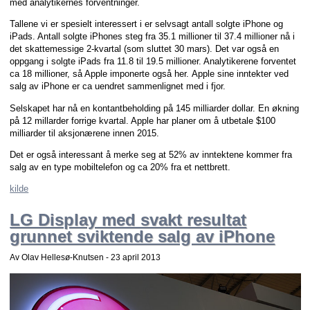
med analytikernes forventninger.
Tallene vi er spesielt interessert i er selvsagt antall solgte iPhone og
iPads. Antall solgte iPhones steg fra 35.1 millioner til 37.4 millioner nå i
det skattemessige 2-kvartal (som sluttet 30 mars). Det var også en
oppgang i solgte iPads fra 11.8 til 19.5 millioner. Analytikerene forventet
ca 18 millioner, så Apple imponerte også her. Apple sine inntekter ved
salg av iPhone er ca uendret sammenlignet med i fjor.
Selskapet har nå en kontantbeholding på 145 milliarder dollar. En økning
på 12 millarder forrige kvartal. Apple har planer om å utbetale $100
milliarder til aksjonærene innen 2015.
Det er også interessant å merke seg at 52% av inntektene kommer fra
salg av en type mobiltelefon og ca 20% fra et nettbrett.
kilde
LG Display med svakt resultat
grunnet sviktende salg av iPhone
Av Olav Hellesø-Knutsen -
23 april 2013