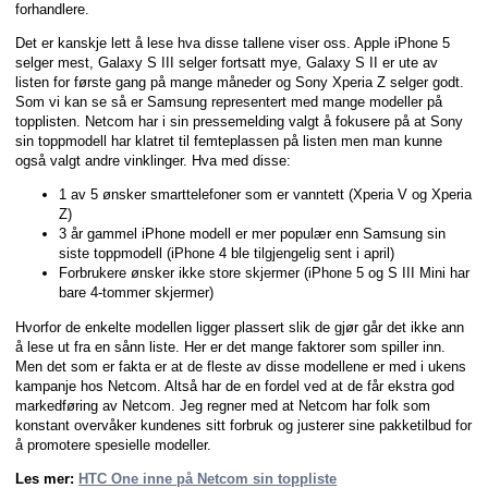
forhandlere.
Det er kanskje lett å lese hva disse tallene viser oss. Apple iPhone 5
selger mest, Galaxy S III selger fortsatt mye, Galaxy S II er ute av
listen for første gang på mange måneder og Sony Xperia Z selger godt.
Som vi kan se så er Samsung representert med mange modeller på
topplisten. Netcom har i sin pressemelding valgt å fokusere på at Sony
sin toppmodell har klatret til femteplassen på listen men man kunne
også valgt andre vinklinger. Hva med disse:
1 av 5 ønsker smarttelefoner som er vanntett (Xperia V og Xperia
Z)
3 år gammel iPhone modell er mer populær enn Samsung sin
siste toppmodell (iPhone 4 ble tilgjengelig sent i april)
Forbrukere ønsker ikke store skjermer (iPhone 5 og S III Mini har
bare 4-tommer skjermer)
Hvorfor de enkelte modellen ligger plassert slik de gjør går det ikke ann
å lese ut fra en sånn liste. Her er det mange faktorer som spiller inn.
Men det som er fakta er at de fleste av disse modellene er med i ukens
kampanje hos Netcom. Altså har de en fordel ved at de får ekstra god
markedføring av Netcom. Jeg regner med at Netcom har folk som
konstant overvåker kundenes sitt forbruk og justerer sine pakketilbud for
å promotere spesielle modeller.
Les mer:
HTC One inne på Netcom sin toppliste