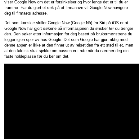
viser Google Now om det er forsinkelser og hvor lenge det er til du er
framme. Har du gjort et søk på et firmanavn vil Google Now navigere
deg til firmaets adresse.
Det som kanskje skiller Google Now (Google Nå) fra Siri på iOS er at
Google Now har gjort søkene på informasjonen du ønsker
før
du trenger
den. Den søker etter informasjon for deg basert på brukermønstrene du
legger igjen spor av hos Google. Det som Google har gjort riktig med
denne appen er ikke at den finner ut av reisetiden fra ett sted til et, men
at den faktisk skal sjekke om bussen er i rute når du nærmer deg din
faste holdeplasse før du ber om det.