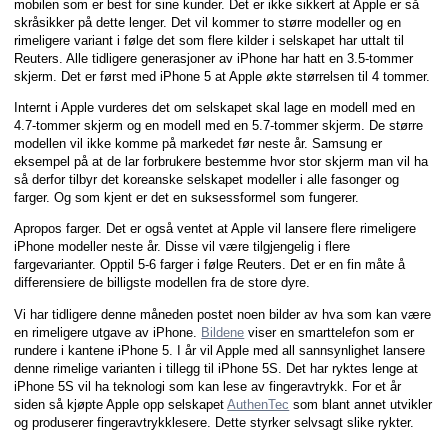
mobilen som er best for sine kunder. Det er ikke sikkert at Apple er så
skråsikker på dette lenger. Det vil kommer to større modeller og en
rimeligere variant i følge det som flere kilder i selskapet har uttalt til
Reuters. Alle tidligere generasjoner av iPhone har hatt en 3.5-tommer
skjerm. Det er først med iPhone 5 at Apple økte størrelsen til 4 tommer.
Internt i Apple vurderes det om selskapet skal lage en modell med en
4.7-tommer skjerm og en modell med en 5.7-tommer skjerm. De større
modellen vil ikke komme på markedet før neste år. Samsung er
eksempel på at de lar forbrukere bestemme hvor stor skjerm man vil ha
så derfor tilbyr det koreanske selskapet modeller i alle fasonger og
farger. Og som kjent er det en suksessformel som fungerer.
Apropos farger. Det er også ventet at Apple vil lansere flere rimeligere
iPhone modeller neste år. Disse vil være tilgjengelig i flere
fargevarianter. Opptil 5-6 farger i følge Reuters. Det er en fin måte å
differensiere de billigste modellen fra de store dyre.
Vi har tidligere denne måneden postet noen bilder av hva som kan være
en rimeligere utgave av iPhone.
Bildene
viser en smarttelefon som er
rundere i kantene iPhone 5. I år vil Apple med all sannsynlighet lansere
denne rimelige varianten i tillegg til iPhone 5S. Det har ryktes lenge at
iPhone 5S vil ha teknologi som kan lese av fingeravtrykk. For et år
siden så kjøpte Apple opp selskapet
AuthenTec
som blant annet utvikler
og produserer fingeravtrykklesere. Dette styrker selvsagt slike rykter.