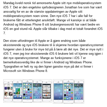
Mandag kveld norsk tid annonserte Apple sitt nye mobiloperativsystem
iOS 7. Det er den engelske sjefsdesigneren Jonathan Ive som har vært
ansvarlig for en av de største oppdateringen av Apple sitt
mobiloperativsystem noen sinne. Den nye iOS 7 har i alle fall for
brukerne fått et etterlengtet ansiktløft. Mange vil kanskje si at både
Android og Windows Phone 8 sitt brukergrensesnitt har vært bedre en
iOS en god stund nå. Apple slår tilbake i dag med et totalt forandret iOS
7.
Den store utfordringen til Apple er å gjøre endring som både
eksisterende og nye iOS brukere til å skjønne hvordan operativsystemet
fungerer uten å bruke for mye tid på å lære alt det nye. Det er mye nytt i
iOS 7, men jeg tror eksisterende iOS 6 brukere lett vil kjenne seg igjen i
det nye operativsystemet. Mange av funksjonene i iOS 7 er
bemerkelsesverdig like de vi finner i Android og Windows Phone.
Typografien er helt ny og den ligner ganske mye på det vi finner i
Microsoft sin Windows Phone 8.