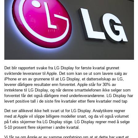
Det blir rapportert svake fra LG Display for første kvartal grunnet
sviktende leveranser til Apple. Det som kan se ut som lavere salg av
iPhone er en av grunnene til at LG Display, et datterselskap av LG,
leverer dårligere resultater enn forventet. Apple står for 30% av
inntektene til LG Display, og når denne smarttelefonen ikke selger som
forventet får det også dårligere med underleverandørene. LG Display har
levert positive tall i de siste fire kvartaler etter flere kvartaler med tap
Det ser allikevel ikke helt svart ut for LG Display. Analytikere regner
med at Apple vil slippe billigere modeller snart, og da vil også volumet
på f.eks skjermer fra LG Display stige. LG Display regner med å selge
5-10 prosent flere skjermer i andre kvartal.
Vi får se om Apple er av samme oppfatning om at at dette har vært et