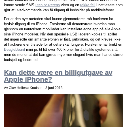
kunne sende SMS
uten brukerens
viten og en
rekke feil
i nettlesere som
gjør at uvedkommende kan få tilgang til innholdet på mobiltelefoner.
For at den nye metoden skal kunne gjennomføres må hackeren ha
fysisk tilgang til en iPhone. Forskerne vil demonstrere hvordan man
gjennom en uautorisert mobillader kan installere egne app på alle Apple
sine iPhone modeller. Når den spesielle USB laderen kobles til spiller
det ingen rolle om smarttelefonen er låst, jailbroken, og det kreves ikke
at hackerene er tilstede for at dette skal fungere. Forskerne har brukt en
BeagleBoard
mini pc til litt over 400 kroner for å utvikle systemet sitt,
men de mener at det kan gjøres mye mer elegant hvis man har et større
budsjett og bedre tid.
Kan dette være en billigutgave av
Apple iPhone?
Av Olav Hellesø-Knutsen -
3 juni 2013