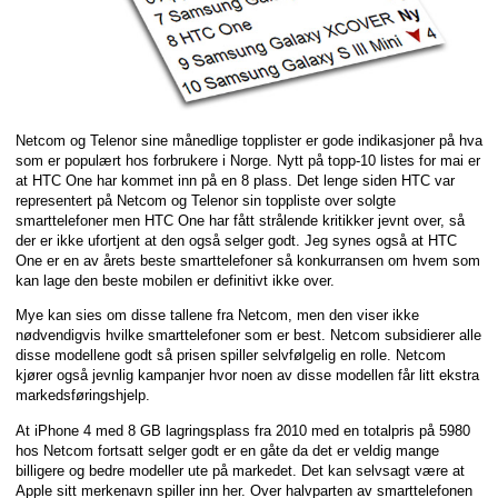
Netcom og Telenor sine månedlige topplister er gode indikasjoner på hva
som er populært hos forbrukere i Norge. Nytt på topp-10 listes for mai er
at HTC One har kommet inn på en 8 plass. Det lenge siden HTC var
representert på Netcom og Telenor sin toppliste over solgte
smarttelefoner men HTC One har fått strålende kritikker jevnt over, så
der er ikke ufortjent at den også selger godt. Jeg synes også at HTC
One er en av årets beste smarttelefoner så konkurransen om hvem som
kan lage den beste mobilen er definitivt ikke over.
Mye kan sies om disse tallene fra Netcom, men den viser ikke
nødvendigvis hvilke smarttelefoner som er best. Netcom subsidierer alle
disse modellene godt så prisen spiller selvfølgelig en rolle. Netcom
kjører også jevnlig kampanjer hvor noen av disse modellen får litt ekstra
markedsføringshjelp.
At iPhone 4 med 8 GB lagringsplass fra 2010 med en totalpris på 5980
hos Netcom fortsatt selger godt er en gåte da det er veldig mange
billigere og bedre modeller ute på markedet. Det kan selvsagt være at
Apple sitt merkenavn spiller inn her. Over halvparten av smarttelefonen