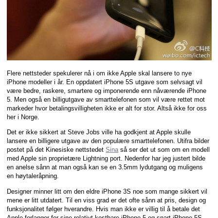
Flere nettsteder spekulerer nå i om ikke Apple skal lansere to nye
iPhone modeller i år. En oppdatert iPhone 5S utgave som selvsagt vil
være bedre, raskere, smartere og imponerende enn nåværende iPhone
5. Men også en billigutgave av smarttelefonen som vil være rettet mot
markeder hvor betalingsvilligheten ikke er alt for stor. Altså ikke for oss
her i Norge.
Det er ikke sikkert at Steve Jobs ville ha godkjent at Apple skulle
lansere en billigere utgave av den populære smarttelefonen. Utifra bilder
postet på det Kinesiske nettstedet
Sina
så ser det ut som om en modell
med Apple sin proprietære Lightning port. Nedenfor har jeg justert bilde
en anelse sånn at man også kan se en 3.5mm lydutgang og muligens
en høytaleråpning.
Designer minner litt om den eldre iPhone 3S noe som mange sikkert vil
mene er litt utdatert. Til en viss grad er det ofte sånn at pris, design og
funksjonalitet følger hverandre. Hvis man ikke er villig til å betale det
Apple forlanger for sine relativt kostbare iPhone 5 og snart iPhone 5S,