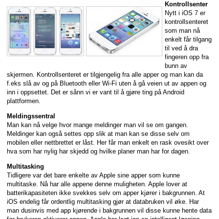
Kontrollsenter
Nytt i iOS 7 er
kontrollsenteret
som man nå
enkelt får tilgang
til ved å dra
fingeren opp fra
bunn av
skjermen. Kontrollsenteret er tilgjengelig fra alle apper og man kan da
f.eks slå av og på Bluetooth eller Wi-Fi uten å gå veien ut av appen og
inn i oppsettet. Det er sånn vi er vant til å gjøre ting på Android
plattformen.
Meldingssentral
Man kan nå velge hvor mange meldinger man vil se om gangen.
Meldinger kan også settes opp slik at man kan se disse selv om
mobilen eller nettbrettet er låst. Her får man enkelt en rask ovesikt over
hva som har nylig har skjedd og hvilke planer man har for dagen.
Multitasking
Tidligere var det bare enkelte av Apple sine apper som kunne
multitaske. Nå har alle appene denne muligheten. Apple lover at
batterikapasiteten ikke svekkes selv om apper kjører i bakgrunnen. At
iOS endelig får ordentlig multitasking gjør at databruken vil øke. Har
man dusinvis med app kjørende i bakgrunnen vil disse kunne hente data