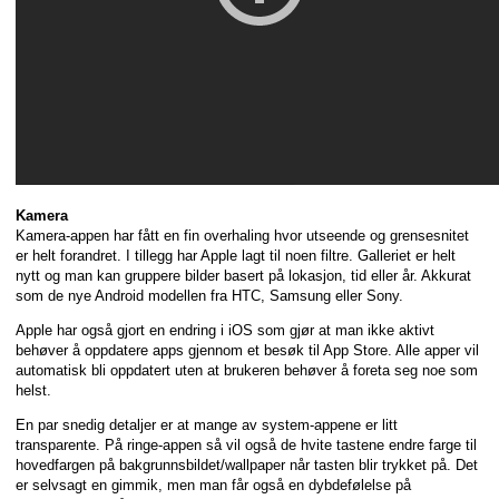
Kamera
Kamera-appen har fått en fin overhaling hvor utseende og grensesnitet
er helt forandret. I tillegg har Apple lagt til noen filtre. Galleriet er helt
nytt og man kan gruppere bilder basert på lokasjon, tid eller år. Akkurat
som de nye Android modellen fra HTC, Samsung eller Sony.
Apple har også gjort en endring i iOS som gjør at man ikke aktivt
behøver å oppdatere apps gjennom et besøk til App Store. Alle apper vil
automatisk bli oppdatert uten at brukeren behøver å foreta seg noe som
helst.
En par snedig detaljer er at mange av system-appene er litt
transparente. På ringe-appen så vil også de hvite tastene endre farge til
hovedfargen på bakgrunnsbildet/wallpaper når tasten blir trykket på. Det
er selvsagt en gimmik, men man får også en dybdefølelse på