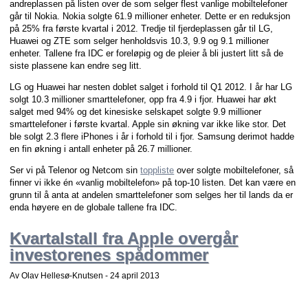
andreplassen på listen over de som selger flest vanlige mobiltelefoner
går til Nokia. Nokia solgte 61.9 millioner enheter. Dette er en reduksjon
på 25% fra første kvartal i 2012. Tredje til fjerdeplassen går til LG,
Huawei og ZTE som selger henholdsvis 10.3, 9.9 og 9.1 millioner
enheter. Tallene fra IDC er foreløpig og de pleier å bli justert litt så de
siste plassene kan endre seg litt.
LG og Huawei har nesten doblet salget i forhold til Q1 2012. I år har LG
solgt 10.3 millioner smarttelefoner, opp fra 4.9 i fjor. Huawei har økt
salget med 94% og det kinesiske selskapet solgte 9.9 millioner
smarttelefoner i første kvartal. Apple sin økning var ikke like stor. Det
ble solgt 2.3 flere iPhones i år i forhold til i fjor. Samsung derimot hadde
en fin økning i antall enheter på 26.7 millioner.
Ser vi på Telenor og Netcom sin
toppliste
over solgte mobiltelefoner, så
finner vi ikke én «vanlig mobiltelefon» på top-10 listen. Det kan være en
grunn til å anta at andelen smarttelefoner som selges her til lands da er
enda høyere en de globale tallene fra IDC.
Kvartalstall fra Apple overgår
investorenes spådommer
Av Olav Hellesø-Knutsen -
24 april 2013