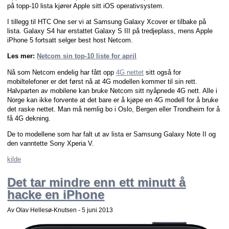
på topp-10 lista kjører Apple sitt iOS operativsystem.
I tillegg til HTC One ser vi at Samsung Galaxy Xcover er tilbake på
lista. Galaxy S4 har erstattet Galaxy S III på tredjeplass, mens Apple
iPhone 5 fortsatt selger best host Netcom.
Les mer:
Netcom sin top-10 liste for april
Nå som Netcom endelig har fått opp
4G nettet
sitt også for
mobiltelefoner er det først nå at 4G modellen kommer til sin rett.
Halvparten av mobilene kan bruke Netcom sitt nyåpnede 4G nett. Alle i
Norge kan ikke forvente at det bare er å kjøpe en 4G modell for å bruke
det raske nettet. Man må nemlig bo i Oslo, Bergen eller Trondheim for å
få 4G dekning.
De to modellene som har falt ut av lista er Samsung Galaxy Note II og
den vanntette Sony Xperia V.
kilde
Det tar mindre enn ett minutt å
hacke en iPhone
Av Olav Hellesø-Knutsen -
5 juni 2013