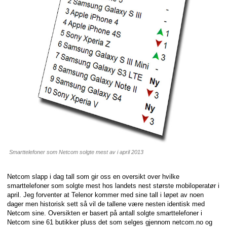
Smarttelefoner som Netcom solgte mest av i april 2013
Netcom slapp i dag tall som gir oss en oversikt over hvilke
smarttelefoner som solgte mest hos landets nest største mobiloperatør i
april. Jeg forventer at Telenor kommer med sine tall i løpet av noen
dager men historisk sett så vil de tallene være nesten identisk med
Netcom sine. Oversikten er basert på antall solgte smarttelefoner i
Netcom sine 61 butikker pluss det som selges gjennom netcom.no og