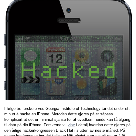
I følge tre forskere ved Georgia Institute of Technology tar det under ett
minutt å hacke en iPhone. Metoden dette gjøres på er såpass
komplisert at det er minimal sjanse for at uvedkommende kan få tilgang
til data på din iPhone. Forskerne vil
vise
i detalj hvordan dette gjøres på
den årlige hackerkongressen Black Hat i slutten av neste måned. På
denne konferansen har det tidligere blitt påvist hvor enkelt det er å få