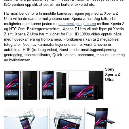
ISO verdien opp slik at det blir en kortere lukkertid etc.
Har man behov for å fininnstille kameraet regner jeg med at Xperia Z
Ultra vil ha de samme mulighetene som Xperia Z har. Jeg talte 213
muligheter som kunne justeres i
sammenligningstesten
mellom Xperia Z
og HTC One. Brukergrensesnittet i Xperia Z Ultra vil nok ligne på Xperia
Z sitt. Xperia Z Ultra har mulighet for Full HD 1080p video opptak både
med hovedkamera og frontkamera. Frontkamera kan ta 2 megapiksel
fotografier. Noen av kamerafunksjonene som er verdt å nevne er
autofokus, HDR (bilde og video), Burst mode, ansiktsgjennkjenning,
geotagging, bildestabilisator, Quick Launch, panorama, manuell justering
av hvitbalansen.
Sony
Xperia Z
Ultra