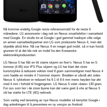
Nå kommer endelig Google neste referansemobil for de neste 6
månedene. LG annonserte i dag nok en Nexus smarttelefon i samarbeid
med Google. En skulle tro at Google i god gammel tradisjon ville velge
en annen samarbeidspartner enn LG som produserte Nexus 4, men det
skjedde altså ikke. Nå var Nexus 4 en meget god mobil, så vi kan forstå
grunnen til at det ble nok en mobil fra den Koreanske
elektronikkprodusenten.
LG Nexus 5 har fått en litt større skjerm en firer’n. Nexus 5 har en 5-
tommer (4.95) stor IPS Plus skjerm og LG har klart det store
kunststykke å redusere vekten med 9 gram sammenlignet med Nexus 4
som hadde en mindre 4.7-tommer skjerm. Bredden er såvidt økt siden
Nexus 4, tykkelsen er redusert fra 9.1 til 8.6 mm mens høyden har økt
med 4 mm i forhold til forgjengeren. LG Nexus 5 veier «bare» 130 gram.
For oss som bor i de store byene kan det være greit å vite at Nexus 5
nå har støtte for LTE (4G) nettverk.
Som vanlig ved lansering av nye Nexus modeller så benyttet Google i
dag anledningen til å presentere en ny versjon av Android