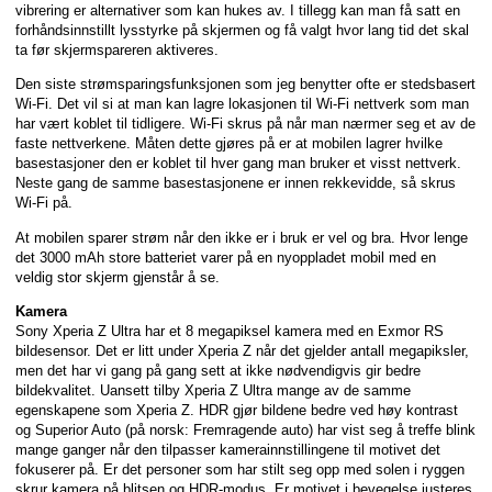
vibrering er alternativer som kan hukes av. I tillegg kan man få satt en
forhåndsinnstillt lysstyrke på skjermen og få valgt hvor lang tid det skal
ta før skjermspareren aktiveres.
Den siste strømsparingsfunksjonen som jeg benytter ofte er stedsbasert
Wi-Fi. Det vil si at man kan lagre lokasjonen til Wi-Fi nettverk som man
har vært koblet til tidligere. Wi-Fi skrus på når man nærmer seg et av de
faste nettverkene. Måten dette gjøres på er at mobilen lagrer hvilke
basestasjoner den er koblet til hver gang man bruker et visst nettverk.
Neste gang de samme basestasjonene er innen rekkevidde, så skrus
Wi-Fi på.
At mobilen sparer strøm når den ikke er i bruk er vel og bra. Hvor lenge
det 3000 mAh store batteriet varer på en nyoppladet mobil med en
veldig stor skjerm gjenstår å se.
Kamera
Sony Xperia Z Ultra har et 8 megapiksel kamera med en Exmor RS
bildesensor. Det er litt under Xperia Z når det gjelder antall megapiksler,
men det har vi gang på gang sett at ikke nødvendigvis gir bedre
bildekvalitet. Uansett tilby Xperia Z Ultra mange av de samme
egenskapene som Xperia Z. HDR gjør bildene bedre ved høy kontrast
og Superior Auto (på norsk: Fremragende auto) har vist seg å treffe blink
mange ganger når den tilpasser kamerainnstillingene til motivet det
fokuserer på. Er det personer som har stilt seg opp med solen i ryggen
skrur kamera på blitsen og HDR-modus. Er motivet i bevegelse justeres