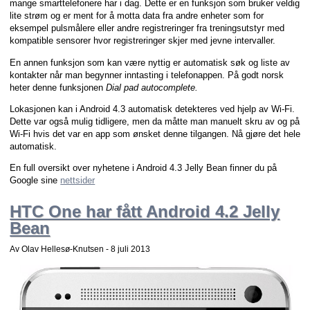
mange smarttelefonere har i dag. Dette er en funksjon som bruker veldig
lite strøm og er ment for å motta data fra andre enheter som for
eksempel pulsmålere eller andre registreringer fra treningsutstyr med
kompatible sensorer hvor registreringer skjer med jevne intervaller.
En annen funksjon som kan være nyttig er automatisk søk og liste av
kontakter når man begynner inntasting i telefonappen. På godt norsk
heter denne funksjonen
Dial pad autocomplete.
Lokasjonen kan i Android 4.3 automatisk detekteres ved hjelp av Wi-Fi.
Dette var også mulig tidligere, men da måtte man manuelt skru av og på
Wi-Fi hvis det var en app som ønsket denne tilgangen. Nå gjøre det hele
automatisk.
En full oversikt over nyhetene i Android 4.3 Jelly Bean finner du på
Google sine
nettsider
HTC One har fått Android 4.2 Jelly
Bean
Av Olav Hellesø-Knutsen -
8 juli 2013