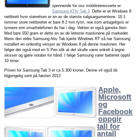
spennende for oss mobilinteresserte er
Samsung ATIV Tab 3
. Dette er et Windows 8
nettbrett hvor størrelsen er en av de største salgsargumentene. 10.1
tommer store nettbrettet er bare 8.2 mm tynn, noe som antageligvis er
tynnere enn smarttelefonen du har i dag. Vekten er også ganske liten.
Med bare 550 gram er dette en av de letteste maskinene på markedet.
Mens den eldre Samsung Ativ Tab kjørte Windows RT så har Samsung
installert en ordentlig versjon av Windows 8 på denne maskinen. Her
følger det også med en S Pen slik at det skulle være enkelt å tegne
skisser og gjøre notater for hånd. I følge Samsung varer batteriet opptil
10 timer.
Prisen for Samsung Tab 3 er ca 5.300 kroner. Denne vil også bli
tilgjengelig sent på høsten 2013
Apple,
Microsoft
og
Facebook
oppgir
tall for
antall