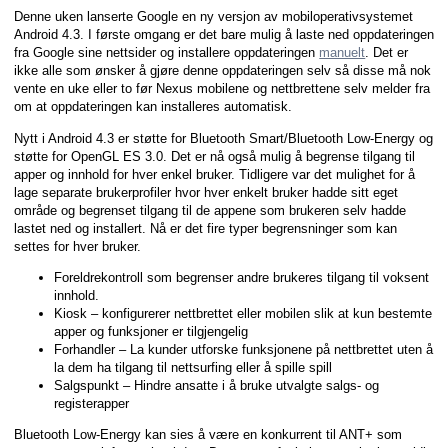
Denne uken lanserte Google en ny versjon av mobiloperativsystemet
Android 4.3. I første omgang er det bare mulig å laste ned oppdateringen
fra Google sine nettsider og installere oppdateringen
manuelt
. Det er
ikke alle som ønsker å gjøre denne oppdateringen selv så disse må nok
vente en uke eller to før Nexus mobilene og nettbrettene selv melder fra
om at oppdateringen kan installeres automatisk.
Nytt i Android 4.3 er støtte for Bluetooth Smart/Bluetooth Low-Energy og
støtte for OpenGL ES 3.0. Det er nå også mulig å begrense tilgang til
apper og innhold for hver enkel bruker. Tidligere var det mulighet for å
lage separate brukerprofiler hvor hver enkelt bruker hadde sitt eget
område og begrenset tilgang til de appene som brukeren selv hadde
lastet ned og installert. Nå er det fire typer begrensninger som kan
settes for hver bruker.
Foreldrekontroll som begrenser andre brukeres tilgang til voksent
innhold.
Kiosk – konfigurerer nettbrettet eller mobilen slik at kun bestemte
apper og funksjoner er tilgjengelig
Forhandler – La kunder utforske funksjonene på nettbrettet uten å
la dem ha tilgang til nettsurfing eller å spille spill
Salgspunkt – Hindre ansatte i å bruke utvalgte salgs- og
registerapper
Bluetooth Low-Energy kan sies å være en konkurrent til ANT+ som