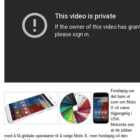
Foreløpig ser
det bare ut
som om Moto
X vil være
tilgjengelig i
USA.
Motorola sier
at de jobber
med å få globale operatører til å selge Moto X, men foreløpig vil den