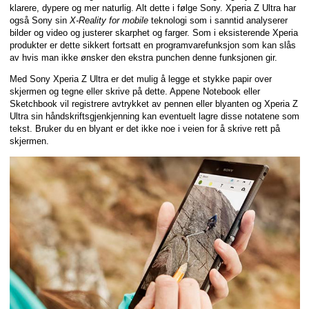
klarere, dypere og mer naturlig. Alt dette i følge Sony. Xperia Z Ultra har
også Sony sin
X-Reality for mobile
teknologi som i sanntid analyserer
bilder og video og justerer skarphet og farger. Som i eksisterende Xperia
produkter er dette sikkert fortsatt en programvarefunksjon som kan slås
av hvis man ikke ønsker den ekstra punchen denne funksjonen gir.
Med Sony Xperia Z Ultra er det mulig å legge et stykke papir over
skjermen og tegne eller skrive på dette. Appene Notebook eller
Sketchbook vil registrere avtrykket av pennen eller blyanten og Xperia Z
Ultra sin håndskriftsgjenkjenning kan eventuelt lagre disse notatene som
tekst. Bruker du en blyant er det ikke noe i veien for å skrive rett på
skjermen.