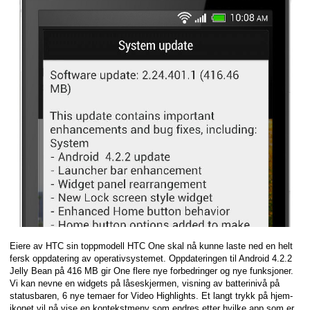
Eiere av HTC sin toppmodell HTC One skal nå kunne laste ned en helt
fersk oppdatering av operativsystemet. Oppdateringen til Android 4.2.2
Jelly Bean på 416 MB gir One flere nye forbedringer og nye funksjoner.
Vi kan nevne en widgets på låseskjermen, visning av batterinivå på
statusbaren, 6 nye temaer for Video Highlights. Et langt trykk på hjem-
ikonet vil nå vise en kontekstmeny som endres etter hvilke app som er