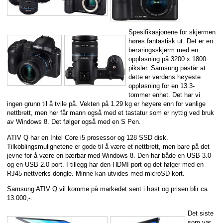
Spesifikasjonene for skjermen
høres fantastisk ut. Det er en
berøringsskjerm med en
oppløsning på 3200 x 1800
piksler. Samsung påstår at
dette er verdens høyeste
oppløsning for en 13.3-
tommer enhet. Det har vi
ingen grunn til å tvile på. Vekten på 1.29 kg er høyere enn for vanlige
nettbrett, men her får mann også med et tastatur som er nyttig ved bruk
av Windows 8. Det følger også med en S Pen.
ATIV Q har en Intel Core i5 prosessor og 128 SSD disk.
Tilkoblingsmulighetene er gode til å være et nettbrett, men bare på det
jevne for å være en bærbar med Windows 8. Den har både en USB 3.0
og en USB 2.0 port. I tillegg har den HDMI port og det følger med en
RJ45 nettverks dongle. Minne kan utvides med microSD kort.
Samsung ATIV Q vil komme på markedet sent i høst og prisen blir ca
13.000,-.
Det siste
som var