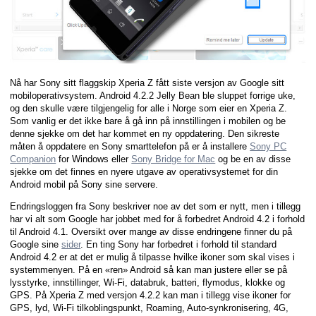
Nå har Sony sitt flaggskip Xperia Z fått siste versjon av Google sitt
mobiloperativsystem. Android 4.2.2 Jelly Bean ble sluppet forrige uke,
og den skulle være tilgjengelig for alle i Norge som eier en Xperia Z.
Som vanlig er det ikke bare å gå inn på innstillingen i mobilen og be
denne sjekke om det har kommet en ny oppdatering. Den sikreste
måten å oppdatere en Sony smarttelefon på er å installere
Sony PC
Companion
for Windows eller
Sony Bridge for Mac
og be en av disse
sjekke om det finnes en nyere utgave av operativsystemet for din
Android mobil på Sony sine servere.
Endringsloggen fra Sony beskriver noe av det som er nytt, men i tillegg
har vi alt som Google har jobbet med for å forbedret Android 4.2 i forhold
til Android 4.1. Oversikt over mange av disse endringene finner du på
Google sine
sider
. En ting Sony har forbedret i forhold til standard
Android 4.2 er at det er mulig å tilpasse hvilke ikoner som skal vises i
systemmenyen. På en «ren» Android så kan man justere eller se på
lysstyrke, innstillinger, Wi-Fi, databruk, batteri, flymodus, klokke og
GPS. På Xperia Z med versjon 4.2.2 kan man i tillegg vise ikoner for
GPS, lyd, Wi-Fi tilkoblingspunkt, Roaming, Auto-synkronisering, 4G,