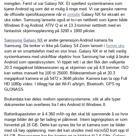
mengden. Først ut var Galaxy NX. Et speilløst systemkamera som
kjører Android og som det er mulig å ringe med. Vi var ganske nærme
de offisielle spesifikasjonene når vi
omtalte
Galaxy NX for eksakt en
uke siden. Samsung lanserte også et to-i-en nettbrett som kjører både
Windows 8 og Android. ATIV Q er et 13.3-tommer nettbrett med en
fantastisk skjermoppløsning på 3200 x 1800 piksler.
Samsung Galaxy NX
er andre generasjon Android kamera fra
Samsung. Da tenker vi ikke på Galaxy S4 Zoom lansert i
forrige uke
som er en smarttelefon med en stor linse. Galaxy NX er et helt vanlig
systemkamera med utskiftbar objektiv hvor Samsung har valgt å bruke
Android som operativsystem. Vi tippet rett i at den fikk den velkjente
20.3 megapiksel bildesensoren og at skjermen var på 4.8 tommer. ISO
kan settes manuelt fra 100 til 25600. Bildestørrelsen på et 20.3
megapiksel kamera er på 5472 x 3648 piksler. Kamera kan ta opp Full
HD 1080p video. I tillegg har det Wi-Fi a/b/g/n, Bluetooth, GPS og
GLONASS.
Brukerdata kan deles mellom operativsystemene, slik at alle typer
dokumenter kan overføres fra f.eks Android til Windows 8.
Batterikapasiteten er å 4.360 mAh og det skal bli spennende å se hvor
mange bilder det gir før lading er påkrevet. Intern lagringsplass er som
forventet på 16 GB. Dette kan synes lite for et kamera som tar bilder
med så høy oppløsning, men det kan utvides med microSD kort opp til
64 GB. Prosessoren har fire kjerner og er klokket til 1.6 GHz. Galaxy