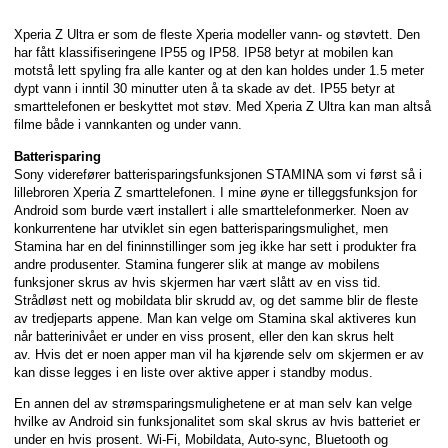
Xperia Z Ultra er som de fleste Xperia modeller vann- og støvtett. Den
har fått klassifiseringene IP55 og IP58. IP58 betyr at mobilen kan
motstå lett spyling fra alle kanter og at den kan holdes under 1.5 meter
dypt vann i inntil 30 minutter uten å ta skade av det. IP55 betyr at
smarttelefonen er beskyttet mot støv. Med Xperia Z Ultra kan man altså
filme både i vannkanten og under vann.
Batterisparing
Sony viderefører batterisparingsfunksjonen STAMINA som vi først så i
lillebroren Xperia Z smarttelefonen. I mine øyne er tilleggsfunksjon for
Android som burde vært installert i alle smarttelefonmerker. Noen av
konkurrentene har utviklet sin egen batterisparingsmulighet, men
Stamina har en del fininnstillinger som jeg ikke har sett i produkter fra
andre produsenter. Stamina fungerer slik at mange av mobilens
funksjoner skrus av hvis skjermen har vært slått av en viss tid.
Strådløst nett og mobildata blir skrudd av, og det samme blir de fleste
av tredjeparts appene. Man kan velge om Stamina skal aktiveres kun
når batterinivået er under en viss prosent, eller den kan skrus helt
av. Hvis det er noen apper man vil ha kjørende selv om skjermen er av
kan disse legges i en liste over aktive apper i standby modus.
En annen del av strømsparingsmulighetene er at man selv kan velge
hvilke av Android sin funksjonalitet som skal skrus av hvis batteriet er
under en hvis prosent. Wi-Fi, Mobildata, Auto-sync, Bluetooth og