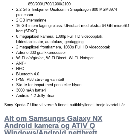
850/900/1700/1900/2100
2.2 GHz firekjerner Qualcomm Snapdragon 800 MSM8974
prosessor
2 GB internminne
16 GB intern lagringsplass. Utvidbart med ekstra 64 GB microSD
kort (SDXC)
8 megapiksel kamera, 1080p Full HD videoopptak,
bildestabilisator, autofokus, geotagging
2 megapiksel frontkamera, 1080p Full HD videoopptak
Adreno 330 grafikkprosessor
Wi-Fi a/b/g/n/ac, Wi-Fi Direct, Wi-Fi- Hotspot
ANT+
NFC
Bluetooth 4.0
IP55 IP58 støv- og vanntett
Støtte for innput med penn eller blyant
3000 mAh batteri
Android 4.2 Jelly Bean
Sony Xperia Z Ultra vil være å finne i butikkhyllene i tredje kvartal i år.
Alt om Samsungs Galaxy NX
Android kamera og ATIV Q
Windows/Android nettbrett