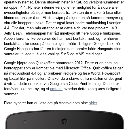
operativsystemet. Denne utgaven heter KitKat, og versjonsnummeret er
nå oppe i 4.4. Nyheter i denne versjonen er mulighet for å skjule alle
uvesentligheter på skjermen bortsett fra teksten du ønsker å lese eller
filmen du ønsker å se. Et lite swipe på skjermen så kommer menyer og
virtuelle knapper tilbake. Det er også lovet bedre multitasking i versjon
4.4. Fint det, men min erfaring er at dette aldri var noe problem i 4.3
Jelly Bean. Telefonappen har fått innebygd litt flere Google funksjoner.
Appen lærer hvilke personer du har mest kontakt med, og fremhever
kontaktdata for disse på en intelligent måte. Tidligere Google Talk, nå
Google Hangouts har fått en funksjon som samler både Hangouts sine
samtaler i tillegg til å vise vanlige SMS og MMS meldinger.
Google kjøpte opp Quickoffice sommeren 2012. Dette er en samling
kontoapper som er kompatible med Microsoft Office. Quickoffice følger
nå med Android 4.4 og lar brukeren redigere og lese Word, Powerpoint
og Excel filer på mobilen. Ønsker du å skrive ut fra mobilen er det greit
å vite at dette er enkelt via Google sin Cloud Print løsning. Denner er
forsåvidt ikke helt ny, og vi
omtalte
hvordan dette kan gjøres tidligere i
sommer
Flere nyheter kan du lese om på Android.com sine
sider