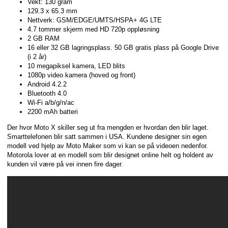
Vekt: 130 gram
129.3 x 65.3 mm
Nettverk: GSM/EDGE/UMTS/HSPA+ 4G LTE
4.7 tommer skjerm med HD 720p oppløsning
2 GB RAM
16 eller 32 GB lagringsplass. 50 GB gratis plass på Google Drive
(i 2 år)
10 megapiksel kamera, LED blits
1080p video kamera (hoved og front)
Android 4.2.2
Bluetooth 4.0
Wi-Fi a/b/g/n/ac
2200 mAh batteri
Der hvor Moto X skiller seg ut fra mengden er hvordan den blir laget.
Smarttelefonen blir satt sammen i USA. Kundene designer sin egen
modell ved hjelp av Moto Maker som vi kan se på videoen nedenfor.
Motorola lover at en modell som blir designet online helt og holdent av
kunden vil være på vei innen fire dager.