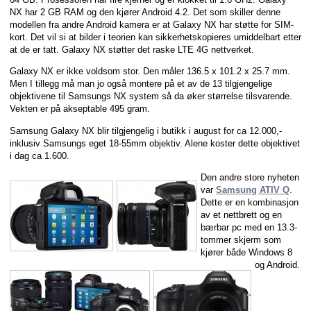
NX har 2 GB RAM og den kjører Android 4.2. Det som skiller denne
modellen fra andre Android kamera er at Galaxy NX har støtte for SIM-
kort. Det vil si at bilder i teorien kan sikkerhetskopieres umiddelbart etter
at de er tatt. Galaxy NX støtter det raske LTE 4G nettverket.
Galaxy NX er ikke voldsom stor. Den måler 136.5 x 101.2 x 25.7 mm.
Men I tillegg må man jo også montere på et av de 13 tilgjengelige
objektivene til Samsungs NX system så da øker størrelse tilsvarende.
Vekten er på akseptable 495 gram.
Samsung Galaxy NX blir tilgjengelig i butikk i august for ca 12.000,-
inklusiv Samsungs eget 18-55mm objektiv. Alene koster dette objektivet
i dag ca 1.600.
Den andre store nyheten
var
Samsung ATIV Q
.
Dette er en kombinasjon
av et nettbrett og en
bærbar pc med en 13.3-
tommer skjerm som
kjører både Windows 8
og Android.