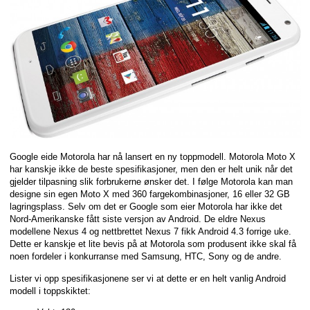
Google eide Motorola har nå lansert en ny toppmodell. Motorola Moto X
har kanskje ikke de beste spesifikasjoner, men den er helt unik når det
gjelder tilpasning slik forbrukerne ønsker det. I følge Motorola kan man
designe sin egen Moto X med 360 fargekombinasjoner, 16 eller 32 GB
lagringsplass. Selv om det er Google som eier Motorola har ikke det
Nord-Amerikanske fått siste versjon av Android. De eldre Nexus
modellene Nexus 4 og nettbrettet Nexus 7 fikk Android 4.3 forrige uke.
Dette er kanskje et lite bevis på at Motorola som produsent ikke skal få
noen fordeler i konkurranse med Samsung, HTC, Sony og de andre.
Lister vi opp spesifikasjonene ser vi at dette er en helt vanlig Android
modell i toppskiktet: