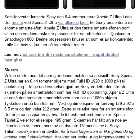
Som forventet lanserte Sony den 6.4-tommer store Xperia Z Ultra i dag.
Det
meste
ved Xperia Z Ultra
var
allerede
kjent
før Sony presenterte sin
enorme smarttelefon. Xperia Z Ultra er den første smarttelefonen som
vil ha den verdens raskeste prosessor for smarttelefoner – Qualcomm
Snapdragon 800. Denne prosessoren knuser alt som er av konkurrenter.
I alle fall hvis vi kun ser på syntetiske tester.
Les mer:
Så rask blir din neste smarttelefon – opptil dobbel
hastighet
Skjerm
Vi kan starte med det som gjør denne mobilen så spesiell. Sony Xperia
Z Ultra har en 6.44 tommer skjerm med Full HD 1920 x 1080 piksel
oppløsning. I følge undersøkelser gjort av Sony er dette den største
skjermen på en smarttelefon som har Full HD oppløsning. Xperia Z Ultra
er også den tynneste smarttelefonen som har en 1080p skjerm.
Tykkelsen er på kun 6.5 mm. Vekt og dimensjoner er forøvrig 179 x 92 x
6.5 mm og den veier 212 gram. Dette er relativt mye for en smarttelefon.
Det er jo ca halvparten av hva de letteste nettbrettene veier. Xperia
Tablet Z veier for eksempel 495 gram. Skjermen har fått arve noe av
teknologien vi finner i noen av de dyreste TV-modellene til Sony.
Triluminos-skjermen er utviklet for å
vise farger som er like glødende og
intense som i virkeligheten.
Ansikter ser bedre ut og fargenyansene blir