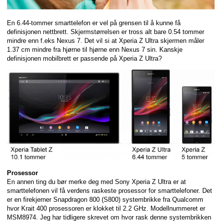
En 6.44-tommer smarttelefon er vel på grensen til å kunne få
definisjonen nettbrett. Skjermstørrelsen er tross alt bare 0.54 tommer
mindre enn f.eks Nexus 7. Det vil si at Xperia Z Ultra skjermen måler
1.37 cm mindre fra hjørne til hjørne enn Nexus 7 sin. Kanskje
definisjonen mobilbrett er passende på Xperia Z Ultra?
Prosessor
En annen ting du bør merke deg med Sony Xperia Z Ultra er at
smarttelefonen vil få verdens raskeste prosessor for smarttelefoner. Det
er en firekjerner Snapdragon 800 (S800) systembrikke fra Qualcomm
hvor Krait 400 prosessoren er klokket til 2.2 GHz. Modellnummeret er
MSM8974. Jeg har tidligere skrevet om hvor rask denne systembrikken