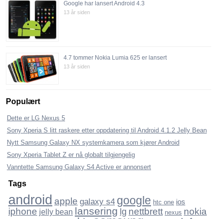
Google har lansert Android 4.3
13 år siden
4.7 tommer Nokia Lumia 625 er lansert
13 år siden
Populært
Dette er LG Nexus 5
Sony Xperia S litt raskere etter oppdatering til Android 4.1.2 Jelly Bean
Nytt Samsung Galaxy NX systemkamera som kjører Android
Sony Xperia Tablet Z er nå globalt tilgjengelig
Vanntette Samsung Galaxy S4 Active er annonsert
Tags
android
google
apple
galaxy s4
ios
htc one
lansering
nokia
iphone
nettbrett
lg
jelly bean
nexus