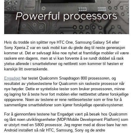
Hvis du trodde sin splitter nye HTC One, Samsung Galaxy S4 eller
Sony Xperia Z var en rask mobil kan du glede deg til neste generasjon
kommer ut. Det er selvsagt ikke noe nyhet at framtidige mobiler vil være
raskere enn dagens, men at vi kan forvente å se rundt dobbel så rask
ytelse allerede i smarttelefoner og nettbrett som kommer til høsten er
kanskje litt overraskende.
Engadget
har testet Qualcomm Snapdragon 800 prosessoren, og
resultatet av ytelsestestene for Qualcomm sin raskeste prosessor når
nye høyder. Dette er syntetiske tester som bruker prosessoren, minne
og lagring for å teste hvor fort mobilen eller nettbrettet utfører forskjellige
oppgavene. Noen av testene er rene nettlesertester som er fine for å
sammenligne smarttelefoner som kjører forskjellige operativsystemer.
For å gjennomføre testene har Engadget vært på besøk hos Qualcomm
og lånt noen utviklingsenheter (MDP/Mobile Development Platform) som
er utstyrt med en S800 prosessor. Jeg regner med at disse bare har ren
Android installert så når HTC, Samsung, Sony og de andre