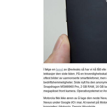
I følge en
tweet
av @evleaks så har vi nå fått vite
lekkasjer den siste tiden. På en troverdighetsskala 
oftest bilder av uannonserte smarttelefoner, men
bedriftshemmeligheter. Siste nytt fra den anony
Snapdragon MSM8960 Pro, 2 GB RAM, 16 GB lagri
megapiksel front kamera. Operativsystemet er And
Motorola fikk ikke æren av å lage den neste Nexus 
Nexus under Google I/O i mai. At navnet på Moto
toppsjefen i Motorola, Dennis Woodside.