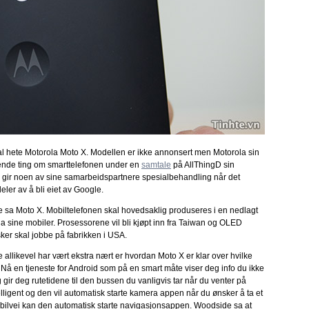
al hete Motorola Moto X. Modellen er ikke annonsert men Motorola sin
ende ting om smarttelefonen under en
samtale
på AllThingD sin
kke gir noen av sine samarbeidspartnere spesialbehandling når det
eler av å bli eiet av Google.
e sa Moto X. Mobiltelefonen skal hovedsaklig produseres i en nedlagt
a sine mobiler. Prosessorene vil bli kjøpt inn fra Taiwan og OLED
r skal jobbe på fabrikken i USA.
llikevel har vært ekstra nært er hvordan Moto X er klar over hvilke
 Nå en tjeneste for Android som på en smart måte viser deg info du ikke
g gir deg rutetidene til den bussen du vanligvis tar når du venter på
lligent og den vil automatisk starte kamera appen når du ønsker å ta et
en bilvei kan den automatisk starte navigasjonsappen. Woodside sa at