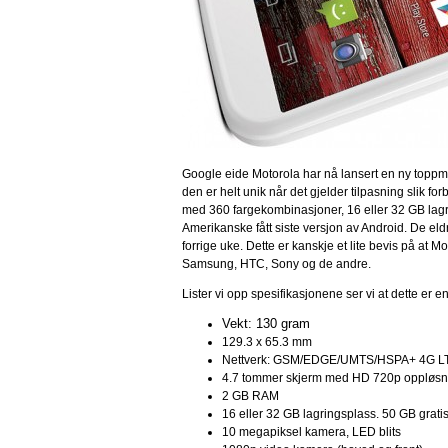
Google eide Motorola har nå lansert en ny toppm
den er helt unik når det gjelder tilpasning slik 
med 360 fargekombinasjoner, 16 eller 32 GB lagr
Amerikanske fått siste versjon av Android. De el
forrige uke. Dette er kanskje et lite bevis på at
Samsung, HTC, Sony og de andre.
Lister vi opp spesifikasjonene ser vi at dette er e
Vekt: 130 gram
129.3 x 65.3 mm
Nettverk: GSM/EDGE/UMTS/HSPA+ 4G L
4.7 tommer skjerm med HD 720p oppløsn
2 GB RAM
16 eller 32 GB lagringsplass. 50 GB gratis
10 megapiksel kamera, LED blits