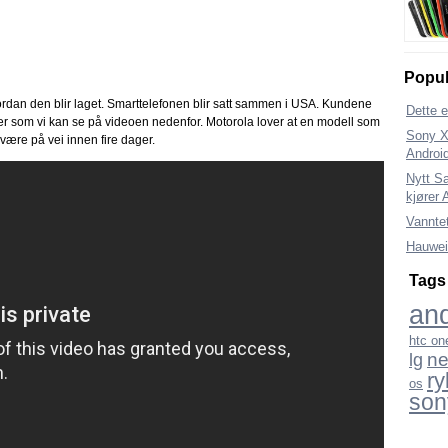
Popul
ordan den blir laget. Smarttelefonen blir satt sammen i USA. Kundene
Dette 
r som vi kan se på videoen nedenfor. Motorola lover at en modell som
Sony Xp
 være på vei innen fire dager.
Android
Nytt S
kjører 
Vannte
Hauwei
Tags
and
htc on
ne
lg
ry
os
son