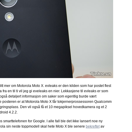
 litt mer om Motorola Moto X. evleaks er den kilden som har postet flest
fra en til ti vil jeg gi eveleaks en nier. Lekkasjene til evleaks er som
 også detaljert informasjon om saker som egentlig burde vært
me posteren er at Motorola Moto X får tokjernerprossessoren Qualcomm
ngsplass. Den vil også få et 10 megapiksel hovedkamera og et 2
roid 4.2.2.
smarttelefonen for Google. I alle fall ble det ikke lansert noe ny
rola sin neste toppmodell skal hete Moto X ble senere
bekreftet
av