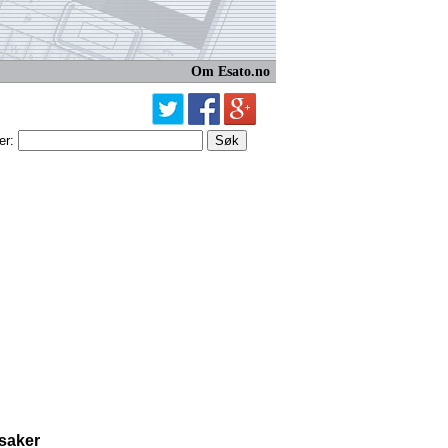
Om Esato.no
er:
 saker