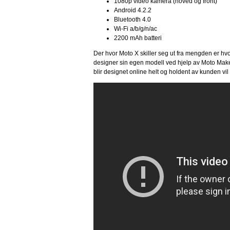
1080p video kamera (hoved og front)
Android 4.2.2
Bluetooth 4.0
Wi-Fi a/b/g/n/ac
2200 mAh batteri
Der hvor Moto X skiller seg ut fra mengden er hv
designer sin egen modell ved hjelp av Moto Make
blir designet online helt og holdent av kunden vil