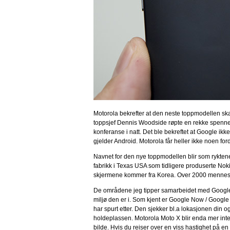
Motorola bekrefter at den neste toppmodellen sk
toppsjef Dennis Woodside røpte en rekke spenn
konferanse i natt. Det ble bekreftet at Google i
gjelder Android. Motorola får heller ikke noen ford
Navnet for den nye toppmodellen blir som rykten
fabrikk i Texas USA som tidligere produserte Noki
skjermene kommer fra Korea. Over 2000 menneske
De områdene jeg tipper samarbeidet med Google a
miljø den er i. Som kjent er Google Now / Google
har spurt etter. Den sjekker bl.a lokasjonen din o
holdeplassen. Motorola Moto X blir enda mer inte
bilde. Hvis du reiser over en viss hastighet på 