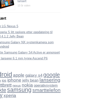
lansert
13 år siden
ært
er LG Nexus 5
eria S litt raskere etter oppdatering til
 4.1.2 Jelly Bean
amsung Galaxy NX systemkamera som
Android
tte Samsung Galaxy S4 Active er annonsert
 lanserer 6.1 mm tynne Ascend P6
roid
google
apple
galaxy s4
lansering
iphone
ios
jelly bean
e
nokia
ttbrett
operativsystem
nexus
samsung
kte
smarttelefon
y
xperia