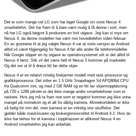
Det er som mange vet LG som har laget Google sin siste Nexus 4
smarttelefon. Det har fram til å bare vært mulig å få denne i sort, men
nå har LG også begynt å produsere en hvit utgave. Jeg kan si mye om
Nexus 4, da denne modellen har vært min hovedtelefon siden februar.
En av grunnene til at jeg valgte Nexus 4 var at siste versjon av Android
alltid vil være tilgjengelig for Nexus 4 før alle andre får telefonmodeller.
Når Google slipper en ny utgave av operativsystemet sitt er det alltid til
Nexus 4 først. Slik vil det være helt til Nexus 5 kommer på markedet.
Og det ser ut til å drøye litt før dette skjer.
Nexus 4 er en relativt rimelig firekjerner modell med rask prosessor og
grafikkprosessor. Det sitter en 1.5 GHz Snapdragon S4 APQ8064 CPU
fra Qualcomm inni, og med 2 GB RAM og en litt lav skjermoppløsning
på 720 x 1280 piksler er det ikke mange andre smarttelefoner som er
raskere. Hvis jeg må ta fram noe som er negativt kommer jeg ikke unna
mangel på minnekort og et alt for dårlig kamera. Minnekortdelen er ikke
så farlig for min del, men kamera er en virkelig stor skuffelse. Det
gjelder både maskinvaren og brukergrensesnittet til Android 4.2. Hvis du
ikke har behov for et kamera i toppklassen er allikevel Nexus 4 en
Android smarttelefon jeg kan anbefale.