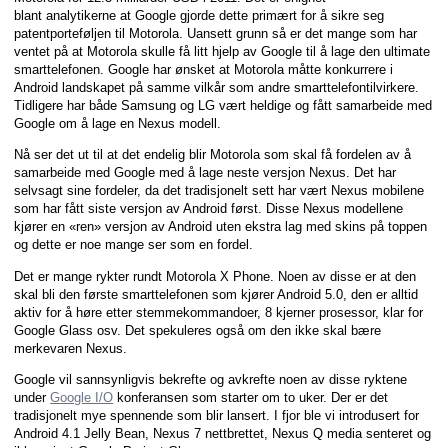
blant analytikerne at Google gjorde dette primært for å sikre seg
patentporteføljen til Motorola. Uansett grunn så er det mange som har
ventet på at Motorola skulle få litt hjelp av Google til å lage den ultimate
smarttelefonen. Google har ønsket at Motorola måtte konkurrere i
Android landskapet på samme vilkår som andre smarttelefontilvirkere.
Tidligere har både Samsung og LG vært heldige og fått samarbeide med
Google om å lage en Nexus modell.
Nå ser det ut til at det endelig blir Motorola som skal få fordelen av å
samarbeide med Google med å lage neste versjon Nexus. Det har
selvsagt sine fordeler, da det tradisjonelt sett har vært Nexus mobilene
som har fått siste versjon av Android først. Disse Nexus modellene
kjører en «ren» versjon av Android uten ekstra lag med skins på toppen
og dette er noe mange ser som en fordel.
Det er mange rykter rundt Motorola X Phone. Noen av disse er at den
skal bli den første smarttelefonen som kjører Android 5.0, den er alltid
aktiv for å høre etter stemmekommandoer, 8 kjerner prosessor, klar for
Google Glass osv. Det spekuleres også om den ikke skal bære
merkevaren Nexus.
Google vil sannsynligvis bekrefte og avkrefte noen av disse ryktene
under
Google I/O
konferansen som starter om to uker. Der er det
tradisjonelt mye spennende som blir lansert. I fjor ble vi introdusert for
Android 4.1 Jelly Bean, Nexus 7 nettbrettet, Nexus Q media senteret og