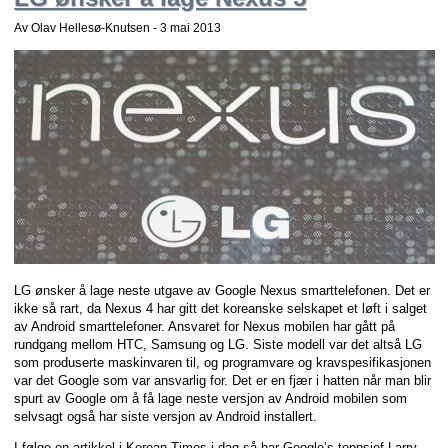
Av Olav Hellesø-Knutsen -
3 mai 2013
LG ønsker å lage neste utgave av Google Nexus smarttelefonen. Det er
ikke så rart, da Nexus 4 har gitt det koreanske selskapet et løft i salget
av Android smarttelefoner. Ansvaret for Nexus mobilen har gått på
rundgang mellom HTC, Samsung og LG. Siste modell var det altså LG
som produserte maskinvaren til, og programvare og kravspesifikasjonen
var det Google som var ansvarlig for. Det er en fjær i hatten når man blir
spurt av Google om å få lage neste versjon av Android mobilen som
selvsagt også har siste versjon av Android installert.
I følge en artikkel i Korean Times i dag så har Google’s toppsjef Larry