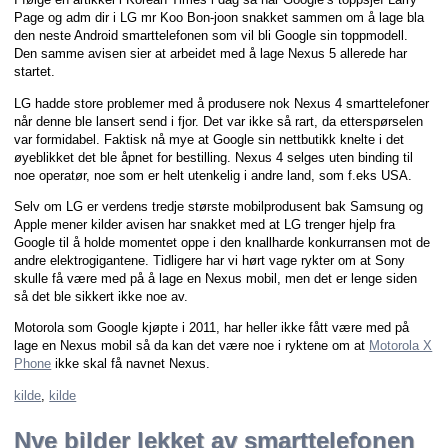
Page og adm dir i LG mr Koo Bon-joon snakket sammen om å lage bla
den neste Android smarttelefonen som vil bli Google sin toppmodell.
Den samme avisen sier at arbeidet med å lage Nexus 5 allerede har
startet.
LG hadde store problemer med å produsere nok Nexus 4 smarttelefoner
når denne ble lansert send i fjor. Det var ikke så rart, da etterspørselen
var formidabel. Faktisk nå mye at Google sin nettbutikk knelte i det
øyeblikket det ble åpnet for bestilling. Nexus 4 selges uten binding til
noe operatør, noe som er helt utenkelig i andre land, som f.eks USA.
Selv om LG er verdens tredje største mobilprodusent bak Samsung og
Apple mener kilder avisen har snakket med at LG trenger hjelp fra
Google til å holde momentet oppe i den knallharde konkurransen mot de
andre elektrogigantene. Tidligere har vi hørt vage rykter om at Sony
skulle få være med på å lage en Nexus mobil, men det er lenge siden
så det ble sikkert ikke noe av.
Motorola som Google kjøpte i 2011, har heller ikke fått være med på
lage en Nexus mobil så da kan det være noe i ryktene om at
Motorola X
Phone
ikke skal få navnet Nexus.
kilde
,
kilde
Nye bilder lekket av smarttelefonen