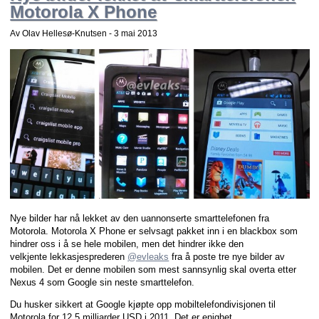
Motorola X Phone
Av Olav Hellesø-Knutsen -
3 mai 2013
Nye bilder har nå lekket av den uannonserte smarttelefonen fra
Motorola. Motorola X Phone er selvsagt pakket inn i en blackbox som
hindrer oss i å se hele mobilen, men det hindrer ikke den
velkjente lekkasjesprederen
@evleaks
fra å poste tre nye bilder av
mobilen. Det er denne mobilen som mest sannsynlig skal overta etter
Nexus 4 som Google sin neste smarttelefon.
Du husker sikkert at Google kjøpte opp mobiltelefondivisjonen til
Motorola for 12.5 milliarder USD i 2011. Det er enighet