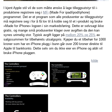
I kjent Apple stil vil de som måtte ønske å lage tilleggsutstyr til i-
produktene registrere seg i
MFi
(Made For ipad/ipod/iphone)
programmet. Det er et program som alle produsenter av tilleggsutstyr
må registrere seg i for å få lov til å koble seg til et i-produkt og bruke
«Made for iPhone» logoen i sin markedsføring. Dette er selvsagt ikke
gratis, og mange små produsenter klager over avgiften da den kan
synes urimelig stor. Typisk avgift ligger på
mellom 20% og 25%
av
salgssummen for tilbehørets utsalgspris. Kjøper du et tilbehør for 1000
kroner som har en iPhone plugg i bunn går over 200 kroner direkte til
Apple til bankkonto. Dette selv om du ikke eier en iPhone og aldri vil
bruke iPhone pluggen.
kilde