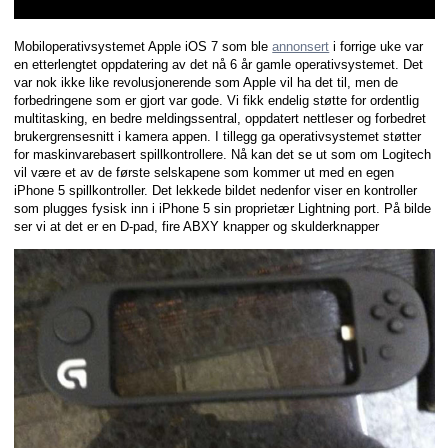
Mobiloperativsystemet Apple iOS 7 som ble
annonsert
i forrige uke var
en etterlengtet oppdatering av det nå 6 år gamle operativsystemet. Det
var nok ikke like revolusjonerende som Apple vil ha det til, men de
forbedringene som er gjort var gode. Vi fikk endelig støtte for ordentlig
multitasking, en bedre meldingssentral, oppdatert nettleser og forbedret
brukergrensesnitt i kamera appen. I tillegg ga operativsystemet støtter
for maskinvarebasert spillkontrollere. Nå kan det se ut som om Logitech
vil være et av de første selskapene som kommer ut med en egen
iPhone 5 spillkontroller. Det lekkede bildet nedenfor viser en kontroller
som plugges fysisk inn i iPhone 5 sin proprietær Lightning port. På bilde
ser vi at det er en D-pad, fire ABXY knapper og skulderknapper