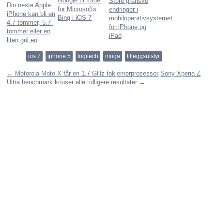
Google til fordel
Store grafiske
Din neste Apple
for Microsofts
endringer i
iPhone kan bli en
Bing i iOS 7
mobiloperativsystemet
4.7-tommer, 5.7-
for iPhone og
tommer eller en
iPad
liten gul en
ios 7
iphone 5
logitech
moga
tilleggsutstyr
←
Motorola Moto X får en 1.7 GHz tokjernerprosessor
Sony Xperia Z
Ultra benchmark knuser alle tidligere resultater
→