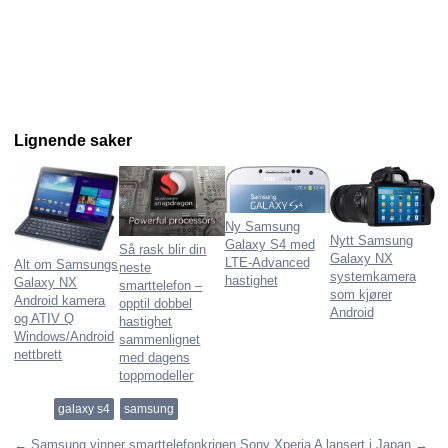
Lignende saker
Ny Samsung
Nytt Samsung
Galaxy S4 med
Så rask blir din
Galaxy NX
LTE-Advanced
Alt om Samsungs
neste
systemkamera
hastighet
Galaxy NX
smarttelefon –
som kjører
Android kamera
opptil dobbel
Android
og ATIV Q
hastighet
Windows/Android
sammenlignet
nettbrett
med dagens
toppmodeller
galaxy s4
samsung
←
Samsung vinner smarttelefonkrigen
Sony Xperia A lansert i Japan
→