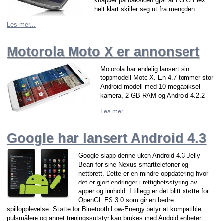
knapper på baksiden gjør at LG G Flex
helt klart skiller seg ut fra mengden
Les mer...
Motorola Moto X er annonsert
Motorola har endelig lansert sin
toppmodell Moto X. En 4.7 tommer stor
Android modell med 10 megapiksel
kamera, 2 GB RAM og Android 4.2.2
Les mer...
Google har lansert Android 4.3
Google slapp denne uken Android 4.3 Jelly
Bean for sine Nexus smarttelefoner og
nettbrett. Dette er en mindre oppdatering hvor
det er gjort endringer i rettighetsstyring av
apper og innhold. I tillegg er det blitt støtte for
OpenGL ES 3.0 som gir en bedre
spillopplevelse. Støtte for Bluetooth Low-Energy betyr at kompatible
pulsmålere og annet treningssutstyr kan brukes med Andoid enheter