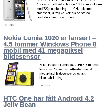
Da er HTC One Mini offisiell. HTC sin siste
Android smarttelefon har en 4.3 tommer skjerm
med 720p oppløsning, 1.4 GHz tokjerner
prosessor, Ultrapixel kamera og stereo
høyttalere med BoomSound
Les mer...
Nokia Lumia 1020 er lansert –
4.5 tommer Windows Phone 8
mobil med 41 megapiksel
bildesensor
Nokia lanserer Lumia 1020. En 4.5 tommer
Windows Phone 8 smarttelefon med 41
megapiksel bildesensor og optisk
bildestabilisering
Les mer...
HTC One har fått Android 4.2
Jelly Bean