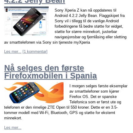
Sony Xperia Z kan nå oppdateres til
Android 4.2.2 Jelly Bean. Flaggskipet fra
Sony vil i tillegg til de vanlige Android
forbedringene få bedre støtte for widget,
støtte for større minnekort, justerbar
navigasjonsbar og fjernlåsing eller sletting
av smarttelefonen via Sony sin tjeneste myXperia
Les mer...
[1 kommentar]
Nå selges den første
Firefoxmobilen i Spania
I morgen selges første eksemplar
av smarttelefoner som kjører
Firefox OS. Det er spanske
Telefonica som er først ute og
telefonen er den rimelige ZTE Open til 550 kroner. Dette er en 3.5-
tommer modell med Wi-Fi, Bluetooth, GPS og støtte for eksternt
minnekort.
Les mer...