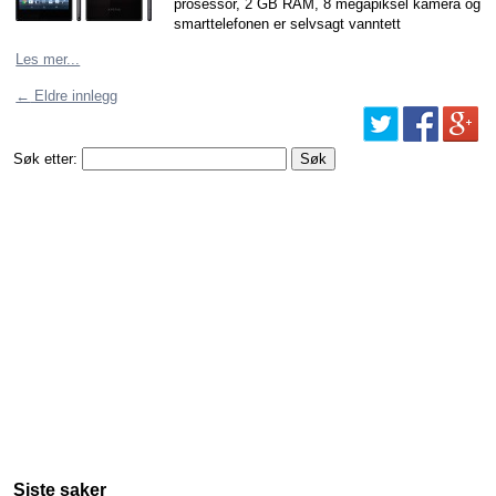
prosessor, 2 GB RAM, 8 megapiksel kamera og
smarttelefonen er selvsagt vanntett
Les mer...
←
Eldre innlegg
Søk etter:
Siste saker